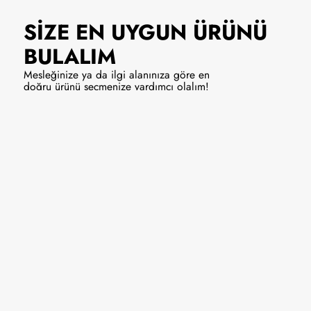
SİZE EN UYGUN
ÜRÜNÜ
BULALIM
Mesleğinize ya da ilgi alanınıza göre en
doğru ürünü seçmenize yardımcı olalım!
Solist/Vokal
Enstrüman
9990 ₺
Hemen Al