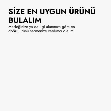
SİZE EN UYGUN
ÜRÜNÜ
BULALIM
Mesleğinize ya da ilgi alanınıza göre en
doğru ürünü seçmenize yardımcı olalım!
Solist/Vokal
Enstrüman
9990 ₺
Hemen Al