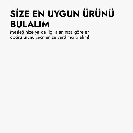
SİZE EN UYGUN
ÜRÜNÜ
BULALIM
Mesleğinize ya da ilgi alanınıza göre en
doğru ürünü seçmenize yardımcı olalım!
Solist/Vokal
Enstrüman
9990 ₺
Hemen Al