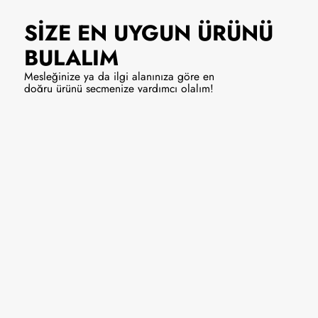
SİZE EN UYGUN
ÜRÜNÜ
BULALIM
Mesleğinize ya da ilgi alanınıza göre en
doğru ürünü seçmenize yardımcı olalım!
Solist/Vokal
Enstrüman
9990 ₺
Hemen Al