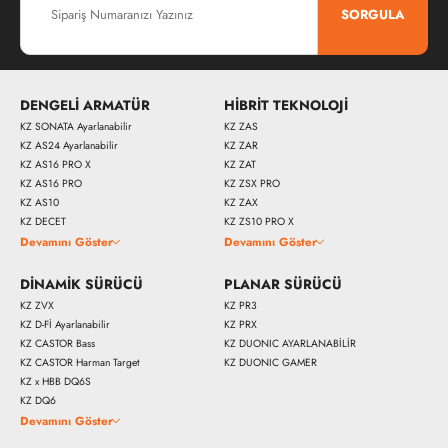
SORGULA
DENGELİ ARMATÜR
HİBRİT TEKNOLOJİ
KZ SONATA Ayarlanabilir
KZ ZAS
KZ AS24 Ayarlanabilir
KZ ZAR
KZ AS16 PRO X
KZ ZAT
KZ AS16 PRO
KZ ZSX PRO
KZ AS10
KZ ZAX
KZ DECET
KZ ZS10 PRO X
Devamını Göster
Devamını Göster
DİNAMİK SÜRÜCÜ
PLANAR SÜRÜCÜ
KZ ZVX
KZ PR3
KZ D-Fİ Ayarlanabilir
KZ PRX
KZ CASTOR Bass
KZ DUONIC AYARLANABİLİR
KZ CASTOR Harman Target
KZ DUONIC GAMER
KZ x HBB DQ6S
KZ DQ6
Devamını Göster