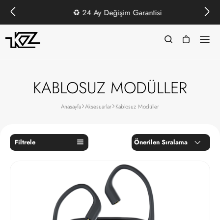
♻️
24 Ay Değişim Garantisi
KABLOSUZ MODÜLLER
Anasayfa
Aksesuarlar
Kablosuz Modüller
Filtrele
Önerilen Sıralama