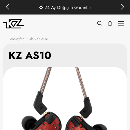
♻️
24 Ay Değişim Garantisi
Anasayfa
Ürünler
Kz As10
KZ AS10