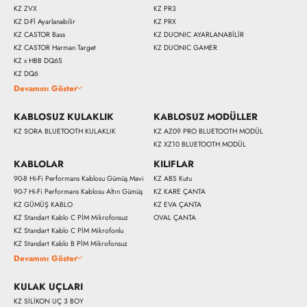
KZ ZVX
KZ PR3
KZ D-Fİ Ayarlanabilir
KZ PRX
KZ CASTOR Bass
KZ DUONIC AYARLANABİLİR
KZ CASTOR Harman Target
KZ DUONIC GAMER
KZ x HBB DQ6S
KZ DQ6
Devamını Göster
KABLOSUZ KULAKLIK
KABLOSUZ MODÜLLER
KZ SORA BLUETOOTH KULAKLIK
KZ AZ09 PRO BLUETOOTH MODÜL
KZ XZ10 BLUETOOTH MODÜL
11900 
KABLOLAR
KILIFLAR
90-8 Hi-Fi Performans Kablosu Gümüş Mavi
KZ ABS Kutu
90-7 Hi-Fi Performans Kablosu Altın Gümüş
KZ KARE ÇANTA
Hemen Al
KZ GÜMÜŞ KABLO
KZ EVA ÇANTA
KZ Standart Kablo C PİM Mikrofonsuz
OVAL ÇANTA
KZ Standart Kablo C PİM Mikrofonlu
KZ Standart Kablo B PİM Mikrofonsuz
Devamını Göster
KULAK UÇLARI
KZ SİLİKON UÇ 3 BOY