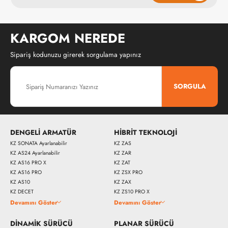
KARGOM NEREDE
Sipariş kodunuzu girerek sorgulama yapınız
SORGULA
DENGELİ ARMATÜR
HİBRİT TEKNOLOJİ
KZ SONATA Ayarlanabilir
KZ ZAS
KZ AS24 Ayarlanabilir
KZ ZAR
KZ AS16 PRO X
KZ ZAT
KZ AS16 PRO
KZ ZSX PRO
KZ AS10
KZ ZAX
KZ DECET
KZ ZS10 PRO X
Devamını Göster
Devamını Göster
DİNAMİK SÜRÜCÜ
PLANAR SÜRÜCÜ