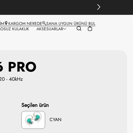
ŞİM
KARGOM NEREDE
SANA UYGUN ÜRÜNÜ BUL
LOSUZ KULAKLIK
AKSESUARLAR
6 PRO
 20 - 40kHz
Seçilen ürün
CYAN