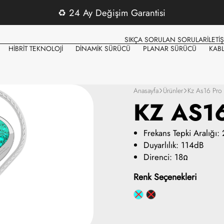
♻️
24 Ay Değişim Garantisi
SIKÇA SORULAN SORULAR
İLETİ
HİBRİT TEKNOLOJİ
DİNAMİK SÜRÜCÜ
PLANAR SÜRÜCÜ
KAB
Anasayfa
Ürünler
Kz As16 Pro
KZ AS1
Frekans Tepki Aralığı:
Duyarlılık: 114dB
Direnci: 18Ω
Renk Seçenekleri