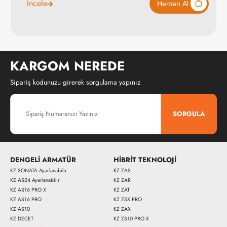
İncele
KARGOM NEREDE
Sipariş kodunuzu girerek sorgulama yapınız
SORGULA
DENGELİ ARMATÜR
HİBRİT TEKNOLOJİ
KZ SONATA Ayarlanabilir
KZ ZAS
KZ AS24 Ayarlanabilir
KZ ZAR
KZ AS16 PRO X
KZ ZAT
KZ AS16 PRO
KZ ZSX PRO
KZ AS10
KZ ZAX
KZ DECET
KZ ZS10 PRO X