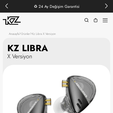
♻️
24 Ay Değişim Garantisi
Anasayfa
Ürünler
Kz Lıbra X Versiyon
KZ LIBRA
X Versiyon