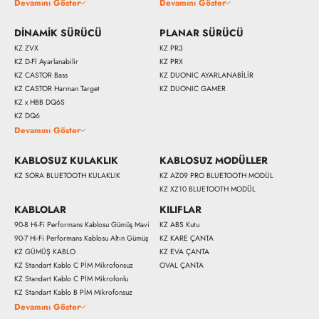
Devamını Göster
Devamını Göster
DİNAMİK SÜRÜCÜ
PLANAR SÜRÜCÜ
KZ ZVX
KZ PR3
KZ D-Fİ Ayarlanabilir
KZ PRX
KZ CASTOR Bass
KZ DUONIC AYARLANABİLİR
KZ CASTOR Harman Target
KZ DUONIC GAMER
KZ x HBB DQ6S
KZ DQ6
Devamını Göster
KABLOSUZ KULAKLIK
KABLOSUZ MODÜLLER
KZ SORA BLUETOOTH KULAKLIK
KZ AZ09 PRO BLUETOOTH MODÜL
KZ XZ10 BLUETOOTH MODÜL
KABLOLAR
KILIFLAR
90-8 Hi-Fi Performans Kablosu Gümüş Mavi
KZ ABS Kutu
90-7 Hi-Fi Performans Kablosu Altın Gümüş
KZ KARE ÇANTA
KZ GÜMÜŞ KABLO
KZ EVA ÇANTA
KZ Standart Kablo C PİM Mikrofonsuz
OVAL ÇANTA
5290 
5590 ₺
KZ Standart Kablo C PİM Mikrofonlu
KZ Standart Kablo B PİM Mikrofonsuz
Devamını Göster