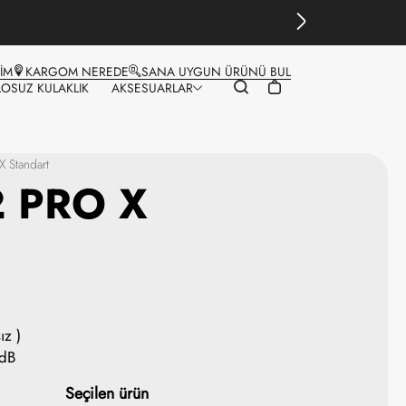
ŞİM
KARGOM NEREDE
SANA UYGUN ÜRÜNÜ BUL
LOSUZ KULAKLIK
AKSESUARLAR
X Standart
2 PRO X
ız )
3dB
Seçilen ürün