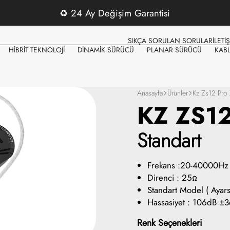
♻️
24 Ay Değişim Garantisi
SIKÇA SORULAN SORULAR
İLETİ
HİBRİT TEKNOLOJİ
DİNAMİK SÜRÜCÜ
PLANAR SÜRÜCÜ
KAB
Anasayfa
Ürünler
Kz Zs12 Pro 
KZ ZS1
Standart
Frekans :20-40000Hz
Direnci : 25Ω
Standart Model ( Ayars
Hassasiyet : 106dB ±
Renk Seçenekleri