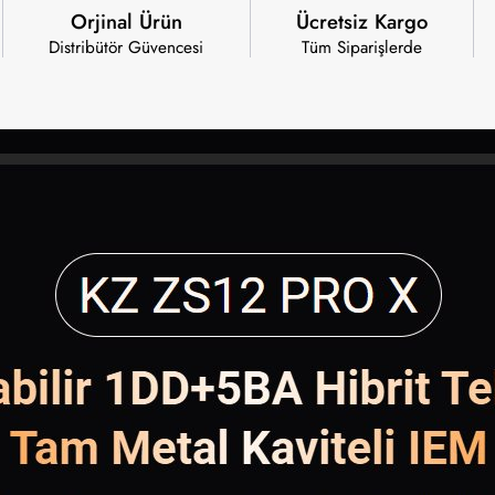
Orjinal Ürün
Ücretsiz Kargo
Distribütör Güvencesi
Tüm Siparişlerde