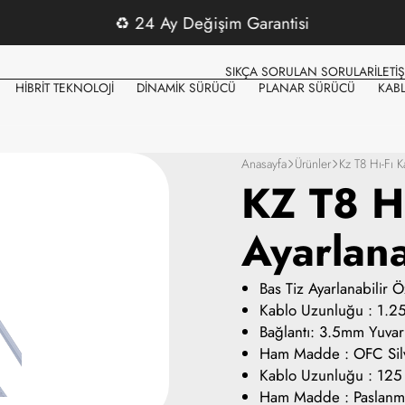
♻️
24 Ay Değişim Garantisi
SIKÇA SORULAN SORULAR
İLETİ
HİBRİT TEKNOLOJİ
DİNAMİK SÜRÜCÜ
PLANAR SÜRÜCÜ
KAB
Anasayfa
Ürünler
Kz T8 Hı-Fı 
KZ T8 H
Ayarlana
Bas Tiz Ayarlanabilir Öz
Kablo Uzunluğu : 1.
Bağlantı: 3.5mm Yuv
Ham Madde : OFC Silv
Kablo Uzunluğu : 125
Ham Madde : Paslanm