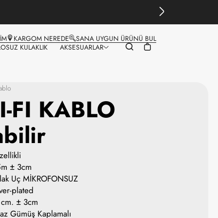
ŞİM
KARGOM NEREDE
SANA UYGUN ÜRÜNÜ BUL
LOSUZ KULAKLIK
AKSESUARLAR
Kablo
I-FI KABLO
bilir
ellikli
25m ± 3cm
arlak Uç MİKROFONSUZ
er-plated
 cm. ± 3cm
az Gümüş Kaplamalı