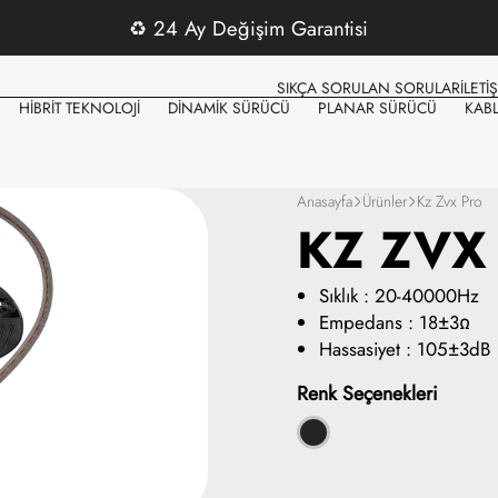
♻️
24 Ay Değişim Garantisi
SIKÇA SORULAN SORULAR
İLETİ
HİBRİT TEKNOLOJİ
DİNAMİK SÜRÜCÜ
PLANAR SÜRÜCÜ
KAB
Anasayfa
Ürünler
Kz Zvx Pro
KZ ZVX
Sıklık : 20-40000Hz
Empedans : 18±3Ω
Hassasiyet : 105±3dB
Renk Seçenekleri