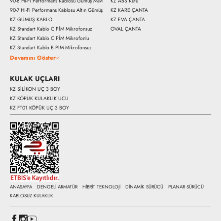
90-8 Hi-Fi Performans Kablosu Gümüş Mavi
KZ ABS Kutu
90-7 Hi-Fi Performans Kablosu Altın Gümüş
KZ KARE ÇANTA
KZ GÜMÜŞ KABLO
KZ EVA ÇANTA
Hemen Al
KZ Standart Kablo C PİM Mikrofonsuz
OVAL ÇANTA
KZ Standart Kablo C PİM Mikrofonlu
KZ Standart Kablo B PİM Mikrofonsuz
Devamını Göster
KULAK UÇLARI
KZ SİLİKON UÇ 3 BOY
KZ KÖPÜK KULAKLIK UCU
KZ FT01 KÖPÜK UÇ 3 BOY
ANASAYFA
DENGELİ ARMATÜR
HİBRİT TEKNOLOJİ
DİNAMİK SÜRÜCÜ
PLANAR SÜRÜCÜ
KABLOSUZ KULAKLIK