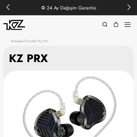
♻️
24 Ay Değişim Garantisi
Anasayfa
Ürünler
Kz Prx
KZ PRX