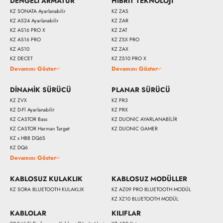
DENGELİ ARMATÜR
HİBRİT TEKNOLOJİ
KZ SONATA Ayarlanabilir
KZ ZAS
KZ AS24 Ayarlanabilir
KZ ZAR
KZ AS16 PRO X
KZ ZAT
KZ AS16 PRO
KZ ZSX PRO
KZ AS10
KZ ZAX
KZ DECET
KZ ZS10 PRO X
Devamını Göster
Devamını Göster
DİNAMİK SÜRÜCÜ
PLANAR SÜRÜCÜ
KZ ZVX
KZ PR3
KZ D-Fİ Ayarlanabilir
KZ PRX
KZ CASTOR Bass
KZ DUONIC AYARLANABİLİR
KZ CASTOR Harman Target
KZ DUONIC GAMER
KZ x HBB DQ6S
KZ DQ6
Devamını Göster
11900 
KABLOSUZ KULAKLIK
KABLOSUZ MODÜLLER
KZ SORA BLUETOOTH KULAKLIK
KZ AZ09 PRO BLUETOOTH MODÜL
KZ XZ10 BLUETOOTH MODÜL
KABLOLAR
KILIFLAR