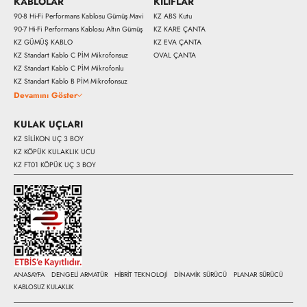
KABLOLAR
KILIFLAR
90-8 Hi-Fi Performans Kablosu Gümüş Mavi
KZ ABS Kutu
90-7 Hi-Fi Performans Kablosu Altın Gümüş
KZ KARE ÇANTA
KZ GÜMÜŞ KABLO
KZ EVA ÇANTA
KZ Standart Kablo C PİM Mikrofonsuz
OVAL ÇANTA
KZ Standart Kablo C PİM Mikrofonlu
KZ Standart Kablo B PİM Mikrofonsuz
Devamını Göster
KULAK UÇLARI
KZ SİLİKON UÇ 3 BOY
KZ KÖPÜK KULAKLIK UCU
KZ FT01 KÖPÜK UÇ 3 BOY
5290 
5590 ₺
ANASAYFA
DENGELİ ARMATÜR
HİBRİT TEKNOLOJİ
DİNAMİK SÜRÜCÜ
PLANAR SÜRÜCÜ
KABLOSUZ KULAKLIK