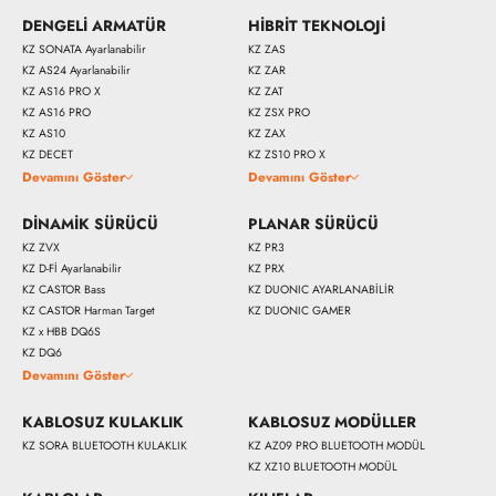
DENGELİ ARMATÜR
HİBRİT TEKNOLOJİ
KZ SONATA Ayarlanabilir
KZ ZAS
KZ AS24 Ayarlanabilir
KZ ZAR
KZ AS16 PRO X
KZ ZAT
KZ AS16 PRO
KZ ZSX PRO
KZ AS10
KZ ZAX
KZ DECET
KZ ZS10 PRO X
Devamını Göster
Devamını Göster
DİNAMİK SÜRÜCÜ
PLANAR SÜRÜCÜ
KZ ZVX
KZ PR3
KZ D-Fİ Ayarlanabilir
KZ PRX
KZ CASTOR Bass
KZ DUONIC AYARLANABİLİR
KZ CASTOR Harman Target
KZ DUONIC GAMER
KZ x HBB DQ6S
KZ DQ6
Devamını Göster
KABLOSUZ KULAKLIK
KABLOSUZ MODÜLLER
KZ SORA BLUETOOTH KULAKLIK
KZ AZ09 PRO BLUETOOTH MODÜL
KZ XZ10 BLUETOOTH MODÜL