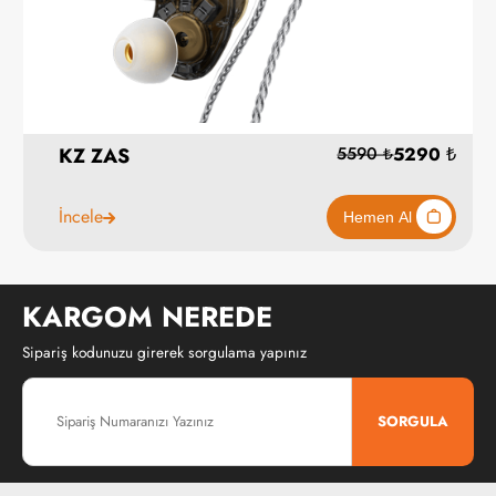
KZ ZAS
İncele
KARGOM NEREDE
Sipariş kodunuzu girerek sorgulama yapınız
SORGULA