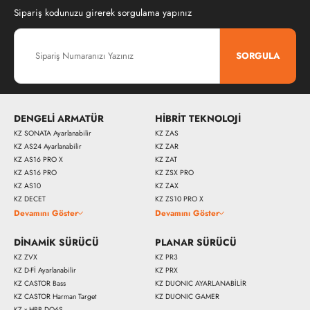
Sipariş kodunuzu girerek sorgulama yapınız
SORGULA
DENGELİ ARMATÜR
HİBRİT TEKNOLOJİ
KZ SONATA Ayarlanabilir
KZ ZAS
KZ AS24 Ayarlanabilir
KZ ZAR
KZ AS16 PRO X
KZ ZAT
KZ AS16 PRO
KZ ZSX PRO
KZ AS10
KZ ZAX
KZ DECET
KZ ZS10 PRO X
Devamını Göster
Devamını Göster
DİNAMİK SÜRÜCÜ
PLANAR SÜRÜCÜ
KZ ZVX
KZ PR3
KZ D-Fİ Ayarlanabilir
KZ PRX
KZ CASTOR Bass
KZ DUONIC AYARLANABİLİR
KZ CASTOR Harman Target
KZ DUONIC GAMER
KZ x HBB DQ6S