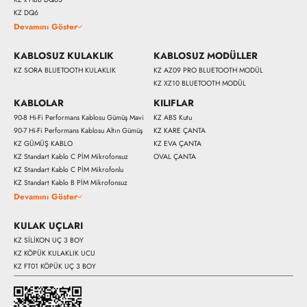
KZ DQ6
Devamını Göster
KABLOSUZ KULAKLIK
KABLOSUZ MODÜLLER
KZ SORA BLUETOOTH KULAKLIK
KZ AZ09 PRO BLUETOOTH MODÜL
KZ XZ10 BLUETOOTH MODÜL
KABLOLAR
KILIFLAR
90-8 Hi-Fi Performans Kablosu Gümüş Mavi
KZ ABS Kutu
90-7 Hi-Fi Performans Kablosu Altın Gümüş
KZ KARE ÇANTA
KZ GÜMÜŞ KABLO
KZ EVA ÇANTA
11900 
KZ Standart Kablo C PİM Mikrofonsuz
OVAL ÇANTA
KZ Standart Kablo C PİM Mikrofonlu
KZ Standart Kablo B PİM Mikrofonsuz
Devamını Göster
KULAK UÇLARI
KZ SİLİKON UÇ 3 BOY
KZ KÖPÜK KULAKLIK UCU
KZ FT01 KÖPÜK UÇ 3 BOY
Hemen Al