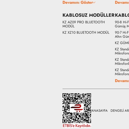
Devamını Göster
Devamı
KABLOSUZ MODÜLLER
KABL
KZ AZ09 PRO BLUETOOTH
90-8 Hi-
MODÜL
Gümüş M
KZ XZ10 BLUETOOTH MODÜL
90-7 Hi-
Altın Gü
KZ GÜM
KZ Stand
Mikrofon
KZ Stand
Mikrofon
KZ Stand
Mikrofon
Devamı
ANASAYFA
DENGELİ A