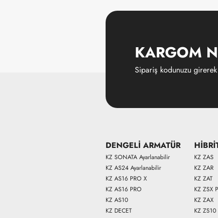
KARGOM N
Sipariş kodunuzu girerek
DENGELİ ARMATÜR
HİBRİ
KZ SONATA Ayarlanabilir
KZ ZAS
KZ AS24 Ayarlanabilir
KZ ZAR
KZ AS16 PRO X
KZ ZAT
KZ AS16 PRO
KZ ZSX 
KZ AS10
KZ ZAX
KZ DECET
KZ ZS10