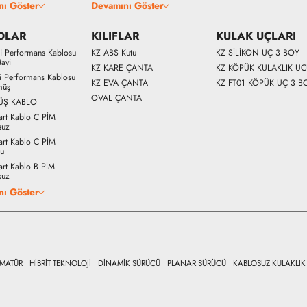
nı Göster
Devamını Göster
OLAR
KILIFLAR
KULAK UÇLARI
Fi Performans Kablosu
KZ ABS Kutu
KZ SİLİKON UÇ 3 BOY
avi
KZ KARE ÇANTA
KZ KÖPÜK KULAKLIK U
Fi Performans Kablosu
KZ EVA ÇANTA
KZ FT01 KÖPÜK UÇ 3 B
müş
OVAL ÇANTA
ÜŞ KABLO
art Kablo C PİM
suz
art Kablo C PİM
lu
art Kablo B PİM
suz
nı Göster
RMATÜR
HİBRİT TEKNOLOJİ
DİNAMİK SÜRÜCÜ
PLANAR SÜRÜCÜ
KABLOSUZ KULAKLIK