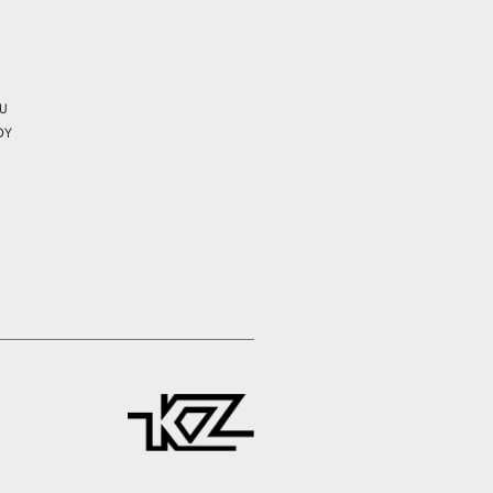
CU
OY