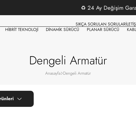
♻️
24 Ay Değişim Garantisi
SIKÇA SORULAN SORULAR
İLETİ
HİBRİT TEKNOLOJİ
DİNAMİK SÜRÜCÜ
PLANAR SÜRÜCÜ
KAB
Dengeli Armatür
Anasayfa
Dengeli Armatür
rünleri