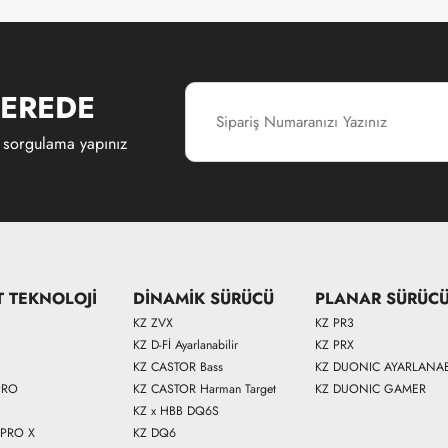
EREDE
 sorgulama yapınız
T TEKNOLOJİ
DİNAMİK SÜRÜCÜ
PLANAR SÜRÜC
KZ ZVX
KZ PR3
KZ D-Fİ Ayarlanabilir
KZ PRX
KZ CASTOR Bass
KZ DUONIC AYARLANAB
PRO
KZ CASTOR Harman Target
KZ DUONIC GAMER
KZ x HBB DQ6S
 PRO X
KZ DQ6