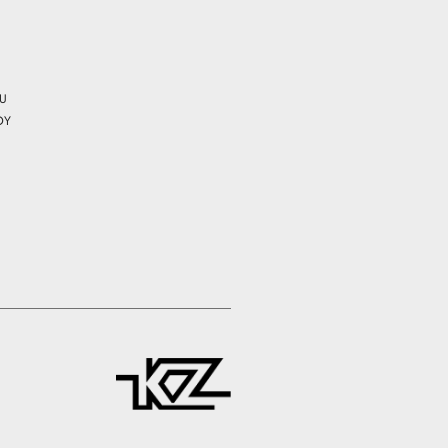
CU
OY