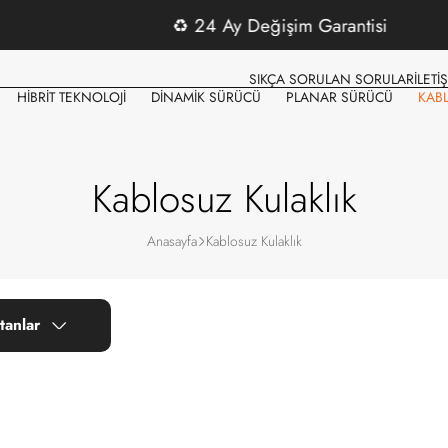
♻️
24 Ay Değişim Garantisi
SIKÇA SORULAN SORULAR
İLETİ
HİBRİT TEKNOLOJİ
DİNAMİK SÜRÜCÜ
PLANAR SÜRÜCÜ
KAB
Kablosuz Kulaklık
Anasayfa
Kablosuz Kulaklık
tanlar