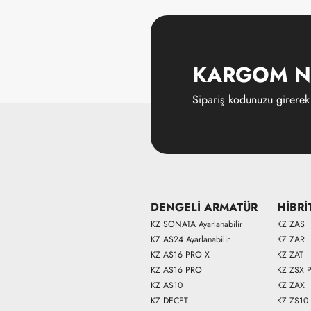
KARGOM N
Sipariş kodunuzu girerek
DENGELİ ARMATÜR
HİBRİ
KZ SONATA Ayarlanabilir
KZ ZAS
KZ AS24 Ayarlanabilir
KZ ZAR
KZ AS16 PRO X
KZ ZAT
KZ AS16 PRO
KZ ZSX 
KZ AS10
KZ ZAX
KZ DECET
KZ ZS10