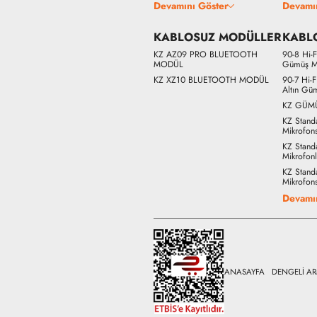
Devamını Göster
Devamı
KABLOSUZ MODÜLLER
KABL
KZ AZ09 PRO BLUETOOTH
90-8 Hi-
MODÜL
Gümüş M
KZ XZ10 BLUETOOTH MODÜL
90-7 Hi-
Altın Gü
KZ GÜM
KZ Stand
Mikrofon
KZ Stand
Mikrofon
KZ Stand
Mikrofon
Devamı
ANASAYFA
DENGELİ A