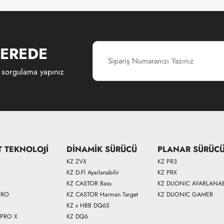
EREDE
 sorgulama yapınız
T TEKNOLOJİ
DİNAMİK SÜRÜCÜ
PLANAR SÜRÜC
KZ ZVX
KZ PR3
KZ D-Fİ Ayarlanabilir
KZ PRX
KZ CASTOR Bass
KZ DUONIC AYARLANAB
PRO
KZ CASTOR Harman Target
KZ DUONIC GAMER
KZ x HBB DQ6S
 PRO X
KZ DQ6