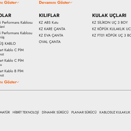
nı Göster
Devamını Göster
OLAR
KILIFLAR
KULAK UÇLARI
Fi Performans Kablosu
KZ ABS Kutu
KZ SİLİKON UÇ 3 BOY
avi
KZ KARE ÇANTA
KZ KÖPÜK KULAKLIK U
Fi Performans Kablosu
KZ EVA ÇANTA
KZ FT01 KÖPÜK UÇ 3 B
müş
OVAL ÇANTA
ÜŞ KABLO
art Kablo C PİM
suz
art Kablo C PİM
lu
art Kablo B PİM
suz
nı Göster
RMATÜR
HİBRİT TEKNOLOJİ
DİNAMİK SÜRÜCÜ
PLANAR SÜRÜCÜ
KABLOSUZ KULAKLIK