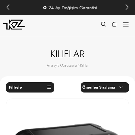
♻️
24 Ay Değişim Garantisi
KILIFLAR
Anasayfa
Aksesuarlar
Kılıflar
Filtrele
Önerilen Sıralama