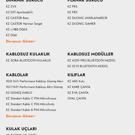
KZ ZVX
KZ PR3
KZ D-Fİ Ayarlanabilir
KZ PRX
KZ CASTOR Bass
KZ DUONIC AYARLANABİLİR
KZ CASTOR Harman Target
KZ DUONIC GAMER
KZ x HBB DQ6S
KZ DQ6
Devamını Göster
KABLOSUZ KULAKLIK
KABLOSUZ MODÜLLER
KZ SORA BLUETOOTH KULAKLIK
KZ AZ09 PRO BLUETOOTH MODÜL
KZ XZ10 BLUETOOTH MODÜL
KABLOLAR
KILIFLAR
90-8 Hi-Fi Performans Kablosu Gümüş Mavi
KZ ABS Kutu
90-7 Hi-Fi Performans Kablosu Altın Gümüş
KZ KARE ÇANTA
KZ GÜMÜŞ KABLO
KZ EVA ÇANTA
KZ Standart Kablo C PİM Mikrofonsuz
OVAL ÇANTA
KZ Standart Kablo C PİM Mikrofonlu
KZ Standart Kablo B PİM Mikrofonsuz
Devamını Göster
KULAK UÇLARI