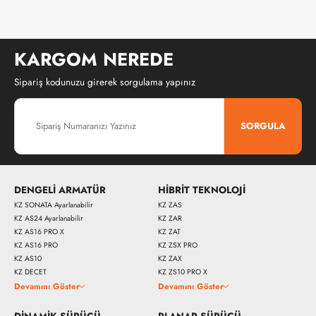
KARGOM NEREDE
Sipariş kodunuzu girerek sorgulama yapınız
SORGULA
DENGELİ ARMATÜR
HİBRİT TEKNOLOJİ
KZ SONATA Ayarlanabilir
KZ ZAS
KZ AS24 Ayarlanabilir
KZ ZAR
KZ AS16 PRO X
KZ ZAT
KZ AS16 PRO
KZ ZSX PRO
KZ AS10
KZ ZAX
KZ DECET
KZ ZS10 PRO X
Devamını Göster
Devamını Göster
DİNAMİK SÜRÜCÜ
PLANAR SÜRÜCÜ