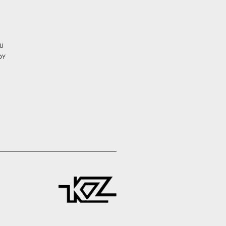
CU
OY