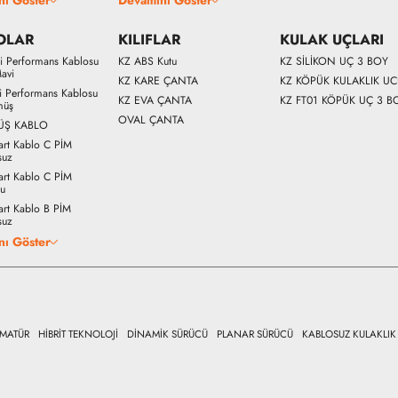
OLAR
KILIFLAR
KULAK UÇLARI
Fi Performans Kablosu
KZ ABS Kutu
KZ SİLİKON UÇ 3 BOY
avi
KZ KARE ÇANTA
KZ KÖPÜK KULAKLIK U
Fi Performans Kablosu
KZ EVA ÇANTA
KZ FT01 KÖPÜK UÇ 3 B
müş
OVAL ÇANTA
ÜŞ KABLO
art Kablo C PİM
suz
art Kablo C PİM
lu
art Kablo B PİM
suz
nı Göster
RMATÜR
HİBRİT TEKNOLOJİ
DİNAMİK SÜRÜCÜ
PLANAR SÜRÜCÜ
KABLOSUZ KULAKLIK