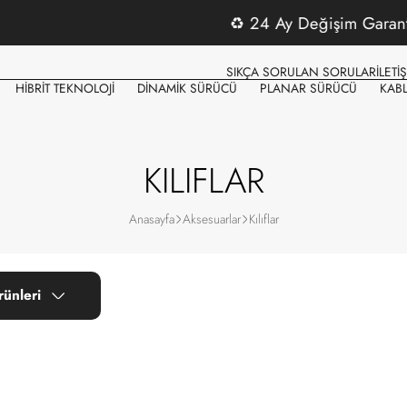
♻️
24 Ay Değişim Garantisi
SIKÇA SORULAN SORULAR
İLETİ
HİBRİT TEKNOLOJİ
DİNAMİK SÜRÜCÜ
PLANAR SÜRÜCÜ
KAB
KILIFLAR
Anasayfa
Aksesuarlar
Kılıflar
rünleri