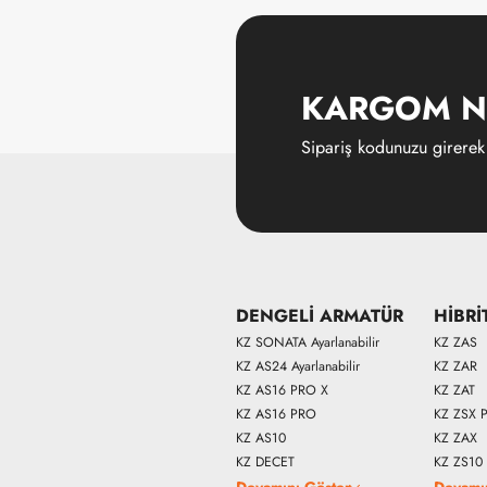
KARGOM N
Sipariş kodunuzu girerek
DENGELİ ARMATÜR
HİBRİ
KZ SONATA Ayarlanabilir
KZ ZAS
KZ AS24 Ayarlanabilir
KZ ZAR
KZ AS16 PRO X
KZ ZAT
KZ AS16 PRO
KZ ZSX 
KZ AS10
KZ ZAX
KZ DECET
KZ ZS10
Devamını Göster
Devamı