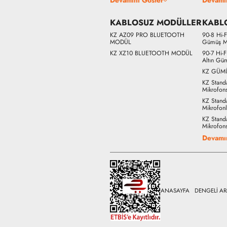
KABLOSUZ MODÜLLER
KABL
KZ AZ09 PRO BLUETOOTH
90-8 Hi-
MODÜL
Gümüş M
KZ XZ10 BLUETOOTH MODÜL
90-7 Hi-
Altın Gü
KZ GÜM
KZ Stand
Mikrofon
KZ Stand
Mikrofon
KZ Stand
Mikrofon
Devamı
ANASAYFA
DENGELİ A