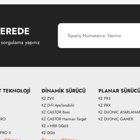
EREDE
 sorgulama yapınız
T TEKNOLOJİ
DİNAMİK SÜRÜCÜ
PLANAR SÜRÜC
KZ ZVX
KZ PR3
KZ D-Fİ Ayarlanabilir
KZ PRX
KZ CASTOR Bass
KZ DUONIC AYARLANAB
PRO
KZ CASTOR Harman Target
KZ DUONIC GAMER
KZ x HBB DQ6S
 PRO X
KZ DQ6
nı Göster
Devamını Göster