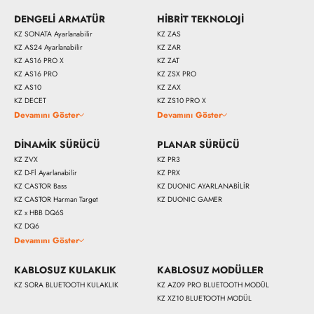
DENGELİ ARMATÜR
HİBRİT TEKNOLOJİ
KZ SONATA Ayarlanabilir
KZ ZAS
KZ AS24 Ayarlanabilir
KZ ZAR
KZ AS16 PRO X
KZ ZAT
KZ AS16 PRO
KZ ZSX PRO
KZ AS10
KZ ZAX
KZ DECET
KZ ZS10 PRO X
Devamını Göster
Devamını Göster
DİNAMİK SÜRÜCÜ
PLANAR SÜRÜCÜ
KZ ZVX
KZ PR3
KZ D-Fİ Ayarlanabilir
KZ PRX
KZ CASTOR Bass
KZ DUONIC AYARLANABİLİR
KZ CASTOR Harman Target
KZ DUONIC GAMER
KZ x HBB DQ6S
KZ DQ6
Devamını Göster
KABLOSUZ KULAKLIK
KABLOSUZ MODÜLLER
KZ SORA BLUETOOTH KULAKLIK
KZ AZ09 PRO BLUETOOTH MODÜL
KZ XZ10 BLUETOOTH MODÜL