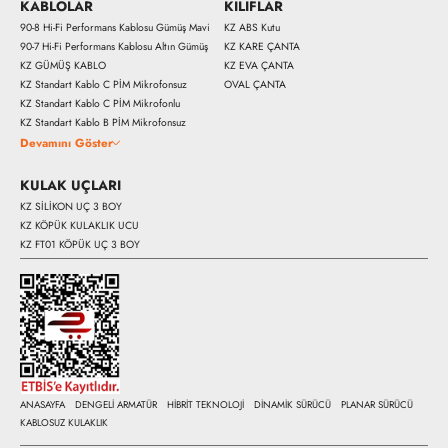
KABLOLAR
KILIFLAR
90-8 Hi-Fi Performans Kablosu Gümüş Mavi
KZ ABS Kutu
90-7 Hi-Fi Performans Kablosu Altın Gümüş
KZ KARE ÇANTA
KZ GÜMÜŞ KABLO
KZ EVA ÇANTA
KZ Standart Kablo C PİM Mikrofonsuz
OVAL ÇANTA
KZ Standart Kablo C PİM Mikrofonlu
KZ Standart Kablo B PİM Mikrofonsuz
Devamını Göster
KULAK UÇLARI
KZ SİLİKON UÇ 3 BOY
KZ KÖPÜK KULAKLIK UCU
KZ FT01 KÖPÜK UÇ 3 BOY
ANASAYFA
DENGELİ ARMATÜR
HİBRİT TEKNOLOJİ
DİNAMİK SÜRÜCÜ
PLANAR SÜRÜCÜ
KABLOSUZ KULAKLIK