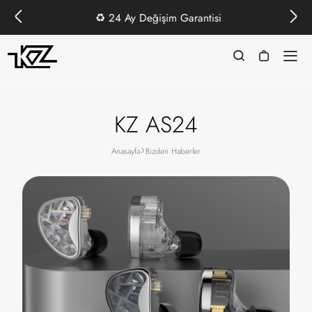
♻️
24 Ay Değişim Garantisi
KZ AS24
Anasayfa
Bizden Haberler