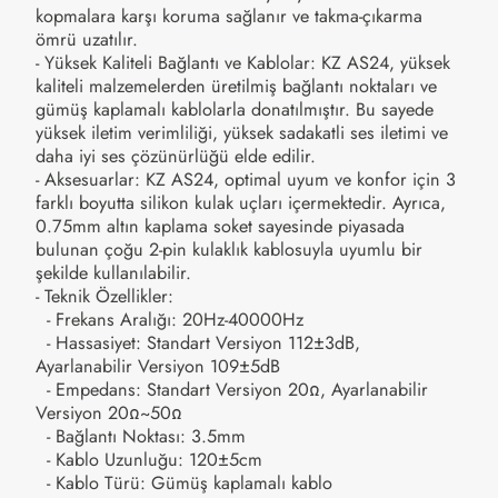
kopmalara karşı koruma sağlanır ve takma-çıkarma
ömrü uzatılır.
- Yüksek Kaliteli Bağlantı ve Kablolar: KZ AS24, yüksek
kaliteli malzemelerden üretilmiş bağlantı noktaları ve
gümüş kaplamalı kablolarla donatılmıştır. Bu sayede
yüksek iletim verimliliği, yüksek sadakatli ses iletimi ve
daha iyi ses çözünürlüğü elde edilir.
- Aksesuarlar: KZ AS24, optimal uyum ve konfor için 3
farklı boyutta silikon kulak uçları içermektedir. Ayrıca,
0.75mm altın kaplama soket sayesinde piyasada
bulunan çoğu 2-pin kulaklık kablosuyla uyumlu bir
şekilde kullanılabilir.
- Teknik Özellikler:
- Frekans Aralığı: 20Hz-40000Hz
- Hassasiyet: Standart Versiyon 112±3dB,
Ayarlanabilir Versiyon 109±5dB
- Empedans: Standart Versiyon 20Ω, Ayarlanabilir
Versiyon 20Ω~50Ω
- Bağlantı Noktası: 3.5mm
- Kablo Uzunluğu: 120±5cm
- Kablo Türü: Gümüş kaplamalı kablo