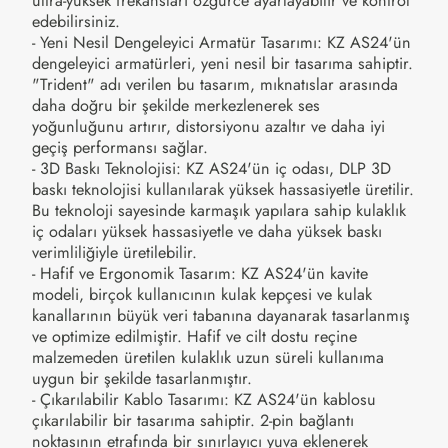
ultra-yüksek frekansları özgürce ayarlayabilir ve kontrol
edebilirsiniz.
- Yeni Nesil Dengeleyici Armatür Tasarımı: KZ AS24'ün
dengeleyici armatürleri, yeni nesil bir tasarıma sahiptir.
"Trident" adı verilen bu tasarım, mıknatıslar arasında
daha doğru bir şekilde merkezlenerek ses
yoğunluğunu artırır, distorsiyonu azaltır ve daha iyi
geçiş performansı sağlar.
- 3D Baskı Teknolojisi: KZ AS24'ün iç odası, DLP 3D
baskı teknolojisi kullanılarak yüksek hassasiyetle üretilir.
Bu teknoloji sayesinde karmaşık yapılara sahip kulaklık
iç odaları yüksek hassasiyetle ve daha yüksek baskı
verimliliğiyle üretilebilir.
- Hafif ve Ergonomik Tasarım: KZ AS24'ün kavite
modeli, birçok kullanıcının kulak kepçesi ve kulak
kanallarının büyük veri tabanına dayanarak tasarlanmış
ve optimize edilmiştir. Hafif ve cilt dostu reçine
malzemeden üretilen kulaklık uzun süreli kullanıma
uygun bir şekilde tasarlanmıştır.
- Çıkarılabilir Kablo Tasarımı: KZ AS24'ün kablosu
çıkarılabilir bir tasarıma sahiptir. 2-pin bağlantı
noktasının etrafında bir sınırlayıcı yuva eklenerek