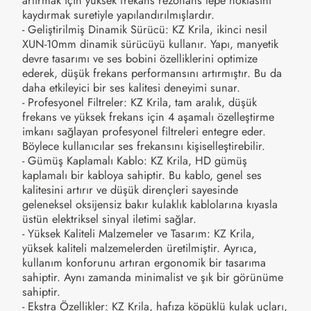
artırmak için yüksek frekans rezonans tepe noktasını
kaydırmak suretiyle yapılandırılmışlardır.
- Geliştirilmiş Dinamik Sürücü: KZ Krila, ikinci nesil
XUN-10mm dinamik sürücüyü kullanır. Yapı, manyetik
devre tasarımı ve ses bobini özelliklerini optimize
ederek, düşük frekans performansını artırmıştır. Bu da
daha etkileyici bir ses kalitesi deneyimi sunar.
- Profesyonel Filtreler: KZ Krila, tam aralık, düşük
frekans ve yüksek frekans için 4 aşamalı özelleştirme
imkanı sağlayan profesyonel filtreleri entegre eder.
Böylece kullanıcılar ses frekansını kişiselleştirebilir.
- Gümüş Kaplamalı Kablo: KZ Krila, HD gümüş
kaplamalı bir kabloya sahiptir. Bu kablo, genel ses
kalitesini artırır ve düşük dirençleri sayesinde
geleneksel oksijensiz bakır kulaklık kablolarına kıyasla
üstün elektriksel sinyal iletimi sağlar.
- Yüksek Kaliteli Malzemeler ve Tasarım: KZ Krila,
yüksek kaliteli malzemelerden üretilmiştir. Ayrıca,
kullanım konforunu artıran ergonomik bir tasarıma
sahiptir. Aynı zamanda minimalist ve şık bir görünüme
sahiptir.
- Ekstra Özellikler: KZ Krila, hafıza köpüklü kulak uçları,