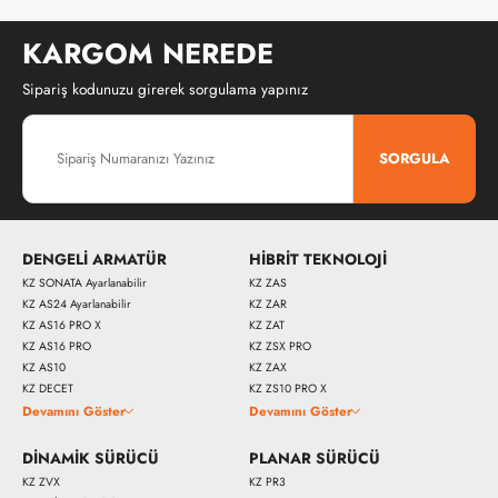
KARGOM NEREDE
Sipariş kodunuzu girerek sorgulama yapınız
SORGULA
DENGELİ ARMATÜR
HİBRİT TEKNOLOJİ
KZ SONATA Ayarlanabilir
KZ ZAS
KZ AS24 Ayarlanabilir
KZ ZAR
KZ AS16 PRO X
KZ ZAT
KZ AS16 PRO
KZ ZSX PRO
KZ AS10
KZ ZAX
KZ DECET
KZ ZS10 PRO X
Devamını Göster
Devamını Göster
DİNAMİK SÜRÜCÜ
PLANAR SÜRÜCÜ
KZ ZVX
KZ PR3