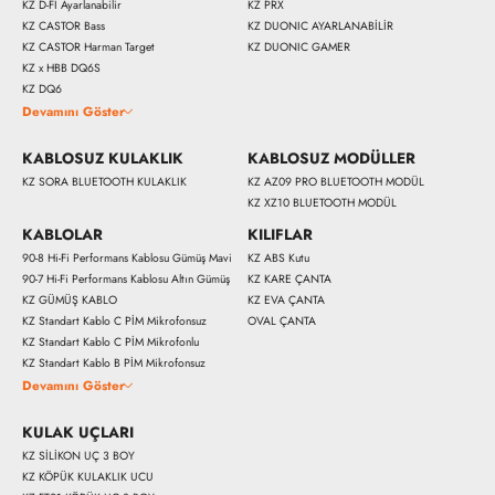
KZ D-Fİ Ayarlanabilir
KZ PRX
KZ CASTOR Bass
KZ DUONIC AYARLANABİLİR
KZ CASTOR Harman Target
KZ DUONIC GAMER
KZ x HBB DQ6S
KZ DQ6
Devamını Göster
KABLOSUZ KULAKLIK
KABLOSUZ MODÜLLER
KZ SORA BLUETOOTH KULAKLIK
KZ AZ09 PRO BLUETOOTH MODÜL
KZ XZ10 BLUETOOTH MODÜL
KABLOLAR
KILIFLAR
90-8 Hi-Fi Performans Kablosu Gümüş Mavi
KZ ABS Kutu
90-7 Hi-Fi Performans Kablosu Altın Gümüş
KZ KARE ÇANTA
KZ GÜMÜŞ KABLO
KZ EVA ÇANTA
KZ Standart Kablo C PİM Mikrofonsuz
OVAL ÇANTA
KZ Standart Kablo C PİM Mikrofonlu
KZ Standart Kablo B PİM Mikrofonsuz
Devamını Göster
KULAK UÇLARI
KZ SİLİKON UÇ 3 BOY
KZ KÖPÜK KULAKLIK UCU