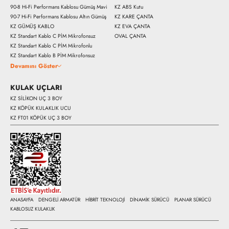
90-8 Hi-Fi Performans Kablosu Gümüş Mavi
KZ ABS Kutu
90-7 Hi-Fi Performans Kablosu Altın Gümüş
KZ KARE ÇANTA
KZ GÜMÜŞ KABLO
KZ EVA ÇANTA
KZ Standart Kablo C PİM Mikrofonsuz
OVAL ÇANTA
KZ Standart Kablo C PİM Mikrofonlu
KZ Standart Kablo B PİM Mikrofonsuz
Devamını Göster
KULAK UÇLARI
KZ SİLİKON UÇ 3 BOY
KZ KÖPÜK KULAKLIK UCU
KZ FT01 KÖPÜK UÇ 3 BOY
ANASAYFA
DENGELİ ARMATÜR
HİBRİT TEKNOLOJİ
DİNAMİK SÜRÜCÜ
PLANAR SÜRÜCÜ
KABLOSUZ KULAKLIK