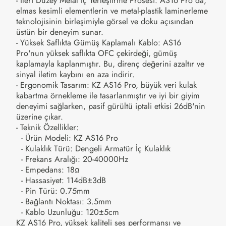
- İleri Düzey Metal İç Yerleştirme Prosesi: AS16 Pro'da,
elmas kesimli elementlerin ve metal-plastik laminerleme
teknolojisinin birleşimiyle görsel ve doku açısından
üstün bir deneyim sunar.
- Yüksek Saflıkta Gümüş Kaplamalı Kablo: AS16
Pro'nun yüksek saflıkta OFC çekirdeği, gümüş
kaplamayla kaplanmıştır. Bu, direnç değerini azaltır ve
sinyal iletim kaybını en aza indirir.
- Ergonomik Tasarım: KZ AS16 Pro, büyük veri kulak
kabartma örnekleme ile tasarlanmıştır ve iyi bir giyim
deneyimi sağlarken, pasif gürültü iptali etkisi 26dB'nin
üzerine çıkar.
- Teknik Özellikler:
- Ürün Modeli: KZ AS16 Pro
- Kulaklık Türü: Dengeli Armatür İç Kulaklık
- Frekans Aralığı: 20-40000Hz
- Empedans: 18Ω
- Hassasiyet: 114dB±3dB
- Pin Türü: 0.75mm
- Bağlantı Noktası: 3.5mm
- Kablo Uzunluğu: 120±5cm
KZ AS16 Pro, yüksek kaliteli ses performansı ve