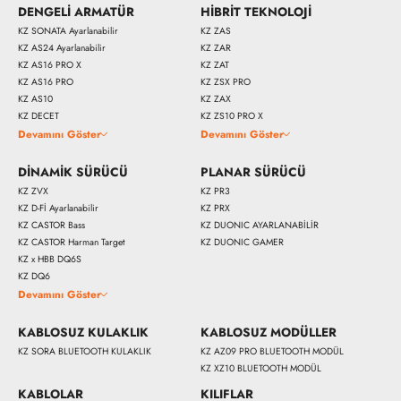
DENGELİ ARMATÜR
HİBRİT TEKNOLOJİ
KZ SONATA Ayarlanabilir
KZ ZAS
KZ AS24 Ayarlanabilir
KZ ZAR
KZ AS16 PRO X
KZ ZAT
KZ AS16 PRO
KZ ZSX PRO
KZ AS10
KZ ZAX
KZ DECET
KZ ZS10 PRO X
Devamını Göster
Devamını Göster
DİNAMİK SÜRÜCÜ
PLANAR SÜRÜCÜ
KZ ZVX
KZ PR3
KZ D-Fİ Ayarlanabilir
KZ PRX
KZ CASTOR Bass
KZ DUONIC AYARLANABİLİR
KZ CASTOR Harman Target
KZ DUONIC GAMER
KZ x HBB DQ6S
KZ DQ6
Devamını Göster
KABLOSUZ KULAKLIK
KABLOSUZ MODÜLLER
KZ SORA BLUETOOTH KULAKLIK
KZ AZ09 PRO BLUETOOTH MODÜL
KZ XZ10 BLUETOOTH MODÜL
KABLOLAR
KILIFLAR