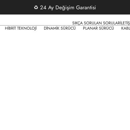
♻️
24 Ay Değişim Garantisi
SIKÇA SORULAN SORULAR
İLETİ
HİBRİT TEKNOLOJİ
DİNAMİK SÜRÜCÜ
PLANAR SÜRÜCÜ
KAB