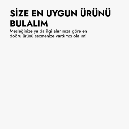
SİZE EN UYGUN
ÜRÜNÜ
BULALIM
Mesleğinize ya da ilgi alanınıza göre en
doğru ürünü seçmenize yardımcı olalım!
Solist/Vokal
Enstrüman
Hemen Al