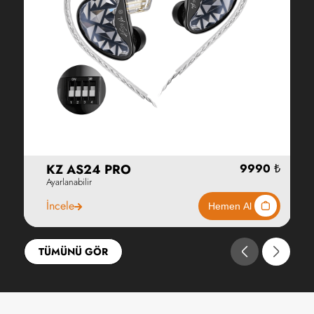
İncele
TÜMÜNÜ GÖR
3290 ₺